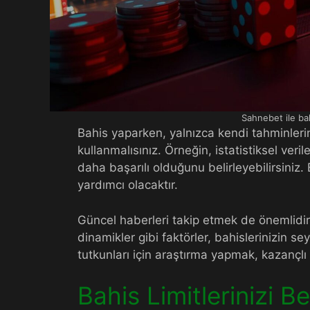
Sahnebet ile bah
Bahis yaparken, yalnızca kendi tahminlerin
kullanmalısınız. Örneğin, istatistiksel veri
daha başarılı olduğunu belirleyebilirsiniz. 
yardımcı olacaktır.
Güncel haberleri takip etmek de önemlidir. 
dinamikler gibi faktörler, bahislerinizin sey
tutkunları için araştırma yapmak, kazançlı
Bahis Limitlerinizi Be