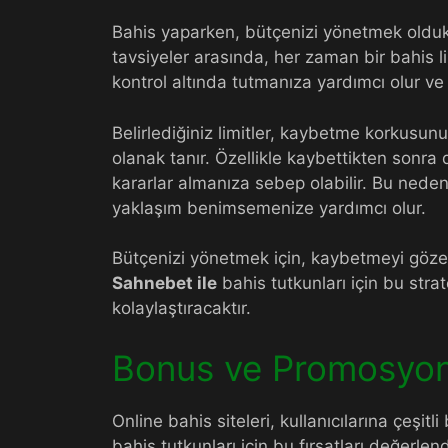
Bahis yaparken, bütçenizi yönetmek oldukç
tavsiyeler arasında, her zaman bir bahis limi
kontrol altında tutmanıza yardımcı olur ve
Belirlediğiniz limitler, kaybetme korkusun
olanak tanır. Özellikle kaybettikten sonr
kararlar almanıza sebep olabilir. Bu nedenle
yaklaşım benimsemenize yardımcı olur.
Bütçenizi yönetmek için, kaybetmeyi göze a
Sahnebet ile
bahis tutkunları için bu str
kolaylaştıracaktır.
Bonus ve Promosyonl
Online bahis siteleri, kullanıcılarına çeş
bahis tutkunları için bu fırsatları değerlen