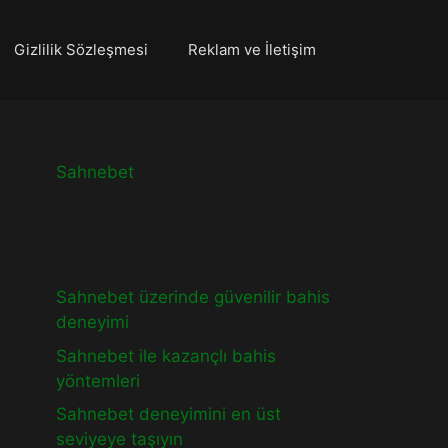
Gizlilik Sözleşmesi
Reklam ve İletişim
Sahnebet
Sahnebet üzerinde güvenilir bahis
deneyimi
Sahnebet ile kazançlı bahis
yöntemleri
Sahnebet deneyimini en üst
seviyeye taşıyın