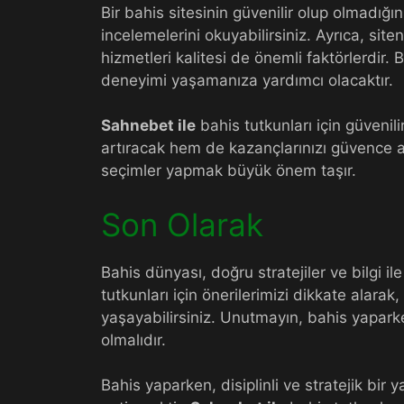
Bir bahis sitesinin güvenilir olup olmadığın
incelemelerini okuyabilirsiniz. Ayrıca, sit
hizmetleri kalitesi de önemli faktörlerdir. 
deneyimi yaşamanıza yardımcı olacaktır.
Sahnebet ile
bahis tutkunları için güveni
artıracak hem de kazançlarınızı güvence al
seçimler yapmak büyük önem taşır.
Son Olarak
Bahis dünyası, doğru stratejiler ve bilgi il
tutkunları için önerilerimizi dikkate alarak
yaşayabilirsiniz. Unutmayın, bahis yapar
olmalıdır.
Bahis yaparken, disiplinli ve stratejik b