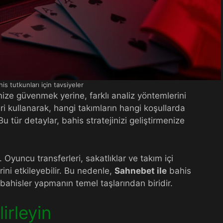
is tutkunları için tavsiyeler
ize güvenmek yerine, farklı analiz yöntemlerini
leri kullanarak, hangi takımların hangi koşullarda
Bu tür detaylar, bahis stratejinizi geliştirmenize
Oyuncu transferleri, sakatlıklar ve takım içi
rini etkileyebilir. Bu nedenle,
Sahnebet ile
bahis
 bahisler yapmanın temel taşlarından biridir.
lirleyin