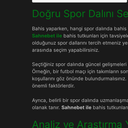
Doğru Spor Dalını 
Bahis yaparken, hangi spor dalında bahis
Sahnebet ile
bahis tutkunları için tavsiye
olduğunuz spor dallarını tercih etmeniz yer
arasında seçim yapabilirsiniz.
Seçtiğiniz spor dalında güncel gelişmeleri
Örneğin, bir futbol maçı için takımların so
koşullarını göz önünde bulundurmalısınız. Bu
önemli faktörlerdir.
Ayrıca, belirli bir spor dalında uzmanlaşma
olanak tanır.
Sahnebet ile
bahis tutkunları 
Analiz ve Araştırma