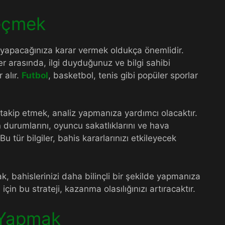
Seçmek
 yapacağınıza karar vermek oldukça önemlidir.
ler arasında, ilgi duyduğunuz ve bilgi sahibi
 alır.
Futbol
, basketbol, tenis gibi popüler sporlar
 takip etmek, analiz yapmanıza yardımcı olacaktır.
n durumlarını, oyuncu sakatlıklarını ve hava
 tür bilgiler, bahis kararlarınızı etkileyecek
k, bahislerinizi daha bilinçli bir şekilde yapmanıza
için bu strateji, kazanma olasılığınızı artıracaktır.
 Yapmak