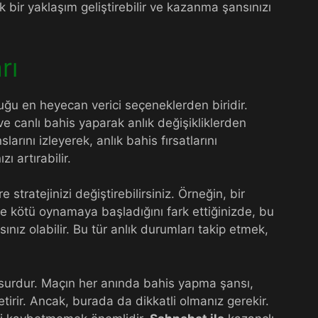
 bir yaklaşım geliştirebilir ve kazanma şansınızı
rı
ğu en heyecan verici seçeneklerden biridir.
n ve canlı bahis yaparak anlık değişikliklerden
arını izleyerek, anlık bahis fırsatlarını
ı artırabilir.
stratejinizi değiştirebilirsiniz. Örneğin, bir
e kötü oynamaya başladığını fark ettiğinizde, bu
ız olabilir. Bu tür anlık durumları takip etmek,
unsurdur. Maçın her anında bahis yapma şansı,
tirir. Ancak, burada da dikkatli olmanız gerekir.