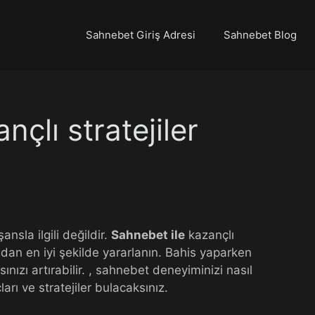
Sahnebet Giriş Adresi
Sahnebet Blog
nçlı stratejiler
nsla ilgili değildir.
Sahnebet ile
kazançlı
rmdan en iyi şekilde yararlanın. Bahis yaparken
ızı artırabilir. , sahnebet deneyiminizi nasıl
ları ve stratejiler bulacaksınız.