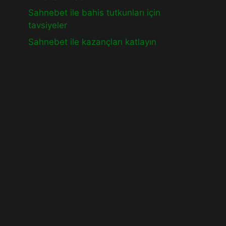
Sahnebet ile bahis tutkunları için
tavsiyeler
Sahnebet ile kazançları katlayın