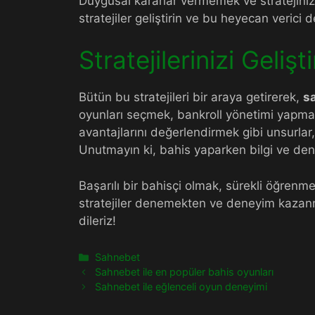
Duygusal kararlar vermemek ve stratejin
stratejiler geliştirin ve bu heyecan verici 
Stratejilerinizi Gelişti
Bütün bu stratejileri bir araya getirerek,
s
oyunları seçmek, bankroll yönetimi yapmak, 
avantajlarını değerlendirmek gibi unsurlar, 
Unutmayın ki, bahis yaparken bilgi ve de
Başarılı bir bahisçi olmak, sürekli öğrenme
stratejiler denemekten ve deneyim kazan
dileriz!
Kategoriler
Sahnebet
Sahnebet ile en popüler bahis oyunları
Sahnebet ile eğlenceli oyun deneyimi