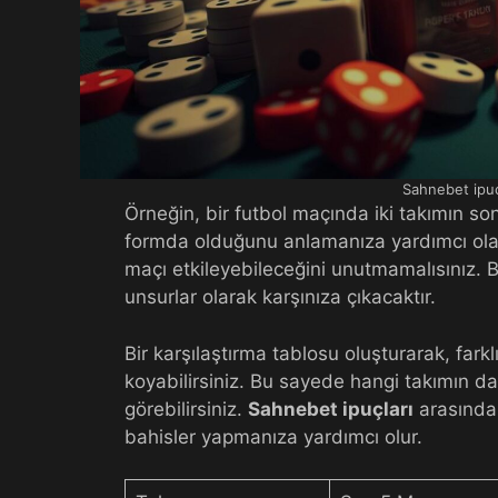
Sahnebet ipuçl
Örneğin, bir futbol maçında iki takımın s
formda olduğunu anlamanıza yardımcı olabil
maçı etkileyebileceğini unutmamalısınız. B
unsurlar olarak karşınıza çıkacaktır.
Bir karşılaştırma tablosu oluşturarak, fark
koyabilirsiniz. Bu sayede hangi takımın d
görebilirsiniz.
Sahnebet ipuçları
arasında 
bahisler yapmanıza yardımcı olur.