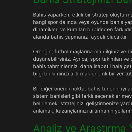
Bahis yaparken, etkili bir strateji oluşturm
hangi spor dalında veya oyunda bahis yapac
dinamikleri ve kuralları birbirinden farklıd
alanda bahis yapmanız faydalı olacaktır.
Örneğin, futbol maçlarına olan ilginiz ve 
düşünebilirsiniz. Ayrıca, spor takımları v
bahis tahminlerinizi daha isabetli hale get
bilgi birikiminizi artırmak önemli bir yer tut
Bir diğer önemli nokta, bahis türlerini iyi a
sistem bahisleri gibi farklı seçenekler m
belirlemek, stratejinizi geliştirmenize yard
anlamak, kazançlarınızı artırmanın yolların
Analiz ve Araştırma 