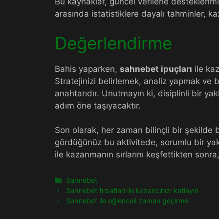
Bu kaynaklar, güncel verilerle desteklenmi
arasında istatistiklere dayalı tahminler, kaz
Değerlendirme
Bahis yaparken,
sahnebet ipuçları
ile kaz
Stratejinizi belirlemek, analiz yapmak ve 
anahtarıdır. Unutmayın ki, disiplinli bir ya
adım öne taşıyacaktır.
Son olarak, her zaman bilinçli bir şekilde 
gördüğünüz bu aktivitede, sorumlu bir y
ile kazanmanın sırlarını keşfettikten sonra
Kategoriler
Sahnebet
Sahnebet fırsatları ile kazancınızı katlayın
Sahnebet ile eğlenceli zaman geçirme