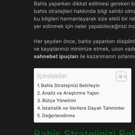
Bahis yaparken dikkat edilmesi gereken b
bahis stratejileri hakkında bilgi sahibi olm
bu bilgileri harmanlayarak size etkili bir 
yer edinmek için neler yapabileceğinizi in
Her şeyden önce, bahis yaparken disiplinl
ve kayıplarınızı minimize etmek, uzun vade
sahnebet ipuçları
ile kazanmanın sırlarını
İçindekiler
Bahis Stratejinizi Belirleyin
Analiz ve Araştırma Yapın
Bütçe Yönetimi
İstatistik ve Verilere Dayalı Tahminler
Değerlendirme
Bahis Stratejinizi Bel