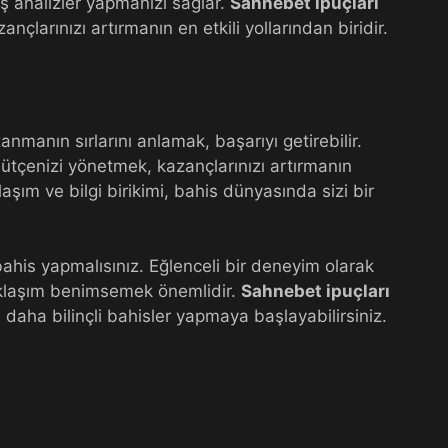
ş analizler yapmanızı sağlar.
Sahnebet ipuçları
ançlarınızı artırmanın en etkili yollarından biridir.
anmanın sırlarını anlamak, başarıyı getirebilir.
bütçenizi yönetmek, kazançlarınızı artırmanın
klaşım ve bilgi birikimi, bahis dünyasında sizi bir
bahis yapmalısınız. Eğlenceli bir deneyim olarak
aklaşım benimsemek önemlidir.
Sahnebet ipuçları
, daha bilinçli bahisler yapmaya başlayabilirsiniz.