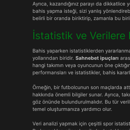
Ayrıca, kazandığınız parayı da dikkatlice y
bahis yapma isteği, sizi yanlış yönlendirebi
belirli bir oranda biriktirip, zamanla bu bi
İstatistik ve Veriler
Bahis yaparken istatistiklerden yararlanma
yollarından biridir.
Sahnebet ipuçları
aras
hangi takımın veya oyuncunun öne çıktığın
performansları ve istatistikler, bahis kararla
Örneğin, bir futbolcunun son maçlarda attı
hakkında önemli bilgiler sunar. Ayrıca, t
göz önünde bulundurulmalıdır. Bu tür veri
temel oluşturmanıza yardımcı olur.
Veri analizi yapmak için çeşitli spor istati