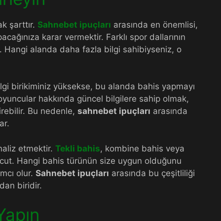
ak şarttır.
Sahnebet ipuçları
arasında en önemlisi,
ağınıza karar vermektir. Farklı spor dallarının
ır. Hangi alanda daha fazla bilgi sahibiyseniz, o
bilgi birikiminiz yüksekse, bu alanda bahis yapmayı
e oyuncular hakkında güncel bilgilere sahip olmak,
irebilir. Bu nedenle,
sahnebet ipuçları
arasında
ar.
naliz etmektir.
Tekli bahis
, kombine bahis veya
evcut. Hangi bahis türünün size uygun olduğunu
ımcı olur.
Sahnebet ipuçları
arasında bu çeşitliliği
dan biridir.
Yapın