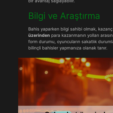
bir avantaj sağlayabilir.
Bilgi ve Araştırma
Bahis yaparken bilgi sahibi olmak, kazanç 
üzerinden
para kazanmanın yolları arasınd
form durumu, oyuncuların sakatlık durumları
bilinçli bahisler yapmanıza olanak tanır.