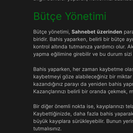
Bütçe Yönetimi
Bütçe yönetimi,
Sahnebet üzerinden
para
biridir. Bahis yaparken, belirli bir bütçe 
kontrol altında tutmanıza yardımcı olur. A
yapma eğilimine girebilir ve bu durum sizi 
Bahis yaparken, her zaman kaybetme olası
kaybetmeyi göze alabileceğiniz bir miktar 
kazandığınız parayı da yeniden bahis yapm
Kazançlarınızı belirli bir oranda çekmek
Bir diğer önemli nokta ise, kayıplarınızı t
Kaybettiğinizde, daha fazla bahis yaparak
büyük kayıplara sürükleyebilir. Bunun yerin
tutmalısınız.