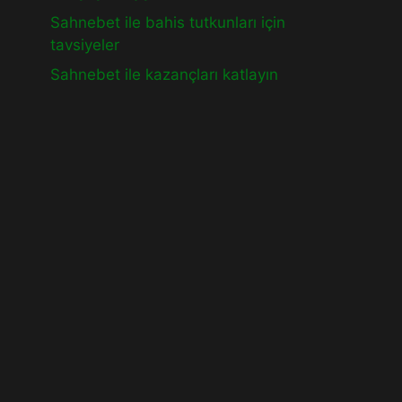
Sahnebet ile bahis tutkunları için
tavsiyeler
Sahnebet ile kazançları katlayın