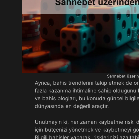
Sahnebet üzerin
Ayrıca, bahis trendlerini takip etmek de ö
fazla kazanma ihtimaline sahip olduğunu bil
ve bahis blogları, bu konuda güncel bilgiler
dünyasında en değerli araçtır.
Unutmayın ki, her zaman kaybetme riski de
için bütçenizi yönetmek ve kaybetmeyi göz
Bilgili bahisler yaparak, risklerinizi azaltabi